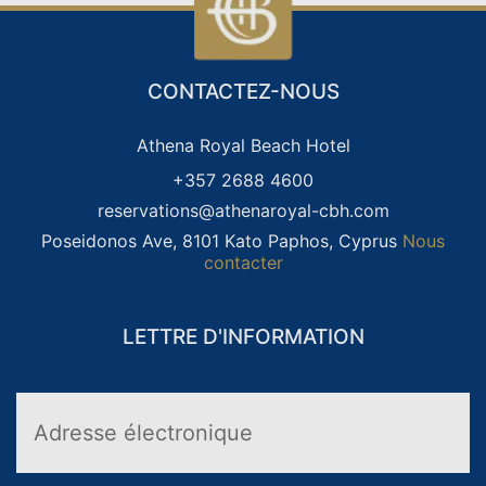
-Aucun dépôt requis
-Paiement à l’arrivée
– Assistance complète de notre équipe de
CONTACTEZ-NOUS
réservation
Αthena Royal Beach Hotel
+357 2688 4600
reservations@athenaroyal-cbh.com
Poseidonos Ave, 8101 Kato Paphos, Cyprus
Nous
contacter
VACANCES POUR ADULTES
VACANCES LUNE DE MIEL
LETTRE D'INFORMATION
SEULEMENT
WELLNESS HOLIDAYS