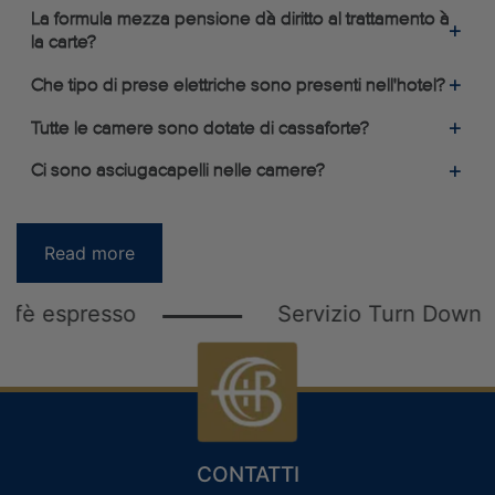
La formula mezza pensione dà diritto al trattamento à
la carte?
Che tipo di prese elettriche sono presenti nell'hotel?
Tutte le camere sono dotate di cassaforte?
Ci sono asciugacapelli nelle camere?
CLUB FEDELTÀ PER GLI OSPITI
PRIVILEGI
ACCESSO
Read more
esso
Servizio Turn Down
CONTATTI