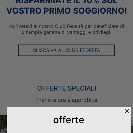
RISPARMIATE IL 10% SUL
VOSTRO PRIMO SOGGIORNO!
Iscrivetevi al nostro Club Fedeltà per beneficiare di
un'ampia gamma di vantaggi e privilegi.
SI ISCRIVA AL CLUB FEDELTÀ
OFFERTE SPECIALI
Prenota ora e approfitta
offerte