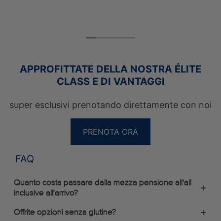
APPROFITTATE DELLA NOSTRA ÉLITE
CLASS E DI VANTAGGI
VACANZE PER SOLI ADULTI
WELLNESS HOLIDAYS
super esclusivi prenotando direttamente con noi
VACANZE IN LUNA DI MIELE
PRENOTA ORA
FAQ
Quanto costa passare dalla mezza pensione all'all
inclusive all'arrivo?
Offrite opzioni senza glutine?