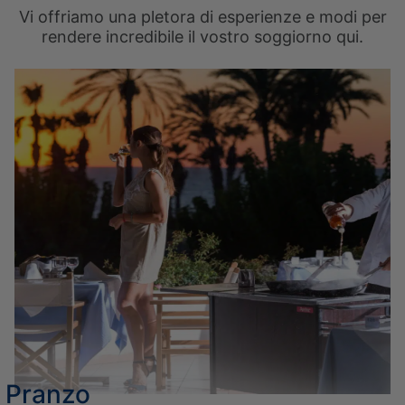
Vi offriamo una pletora di esperienze e modi per
rendere incredibile il vostro soggiorno qui.
L’HOTEL
RIUNIONI
CAMERE E SUITE
POSIZIONE
PRIVILEGI DELLA CLASSE ELITE
GALLERIA FOTOGRAFICA
RISTORANTI
ONLINE CHECK-IN
OFFERTE SPECIALI
CONTATTO
ELIXIR SPA
Pranzo